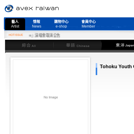
藝人
情報
購物中心
會員中心
Artist
News
e-shop
Member
More Live』演唱會取消公告
HOTISSUE
綜合
華語
東洋
Tohoku Youth 