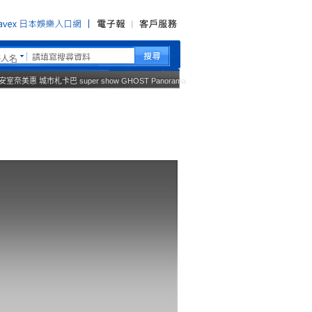
藝人名
安室奈美惠
城市札卡巴
super show
GHOST
Panorama