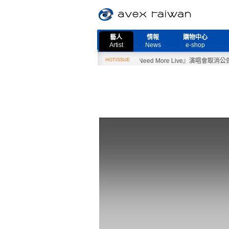
藝人
情報
購物中心
Artist
News
e-shop
2月27日『Need More Live』演唱會取消公告
HOTISSUE