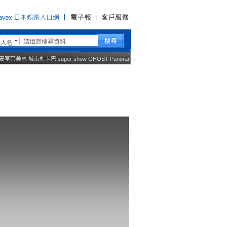
藝人名
安室奈美惠
城市札卡巴
super show
GHOST
Panorama