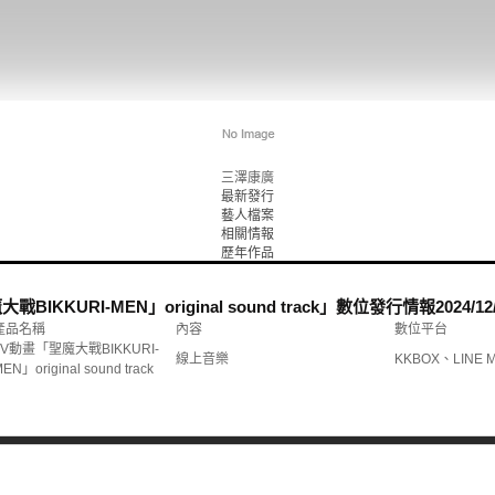
三澤康廣
最新發行
藝人檔案
相關情報
歷年作品
BIKKURI-MEN」original sound track」數位發行情報
2024/12
產品名稱
內容
數位平台
TV動畫「聖魔大戰BIKKURI-
線上音樂
KKBOX、LINE 
EN」original sound track