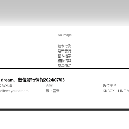
坂本七海
最新發行
藝人檔案
相關情報
歷年作品
our dream」數位發行情報
2024/07/03
產品名稱
內容
數位平台
elieve your dream
線上音樂
KKBOX、LINE 