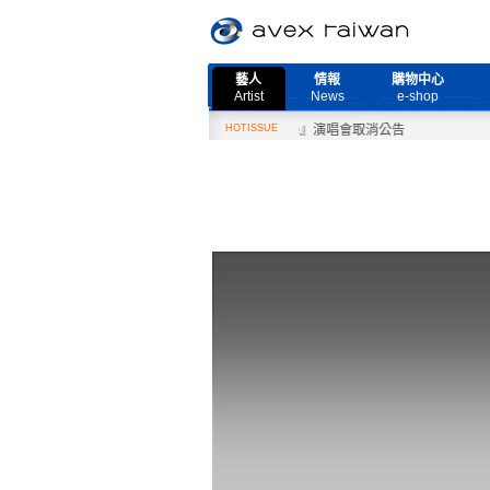
藝人
情報
購物中心
Artist
News
e-shop
2月27日『Need More Live』演唱會取消公告
HOTISSUE