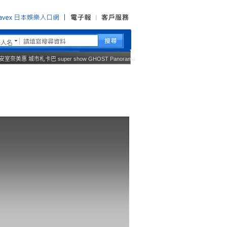
藝人名
安室奈美惠
城市札卡巴
super show
GHOST
Panorama