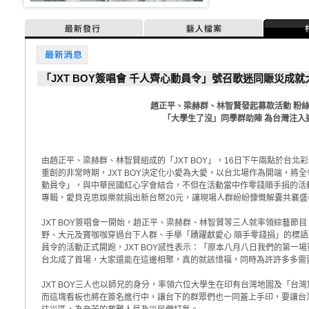
最新發行
藝人檔案
最新消息
「JXT BOY簽唱會 千人齊心動員令」號召歌迷同賑災成就
趙正平、梁赫群、林智賢發起募款活動 粉
「大學生了沒」同學群助陣 為台灣注入
由趙正平、梁赫群、林智賢組成的「JXT BOY」，16日下午兩點於台北
重創的非常時期，JXT BOY決定化小愛為大愛，以台北場作為開端，將全省
動員令」，與中華民國紅心字會結合，不但在活動當中作零錢順手捐的活動，
專輯，愛貝克思娛樂就捐出新台幣20元，讓現場人群紛紛慷慨解囊共襄盛
JXT BOY簽唱會一開始，趙正平、梁赫群、林智賢等三人就率領綜藝節
野、大元及寶咖咖穿過台下人群、手舉「踴躍獻愛心 順手零錢捐」的標
員令的活動正式開跑，JXT BOY感性表示：「原本八月八日我們的第一
台北成了首場，大家還能在這邊相聚，真的就該惜福，同時為許許多多需
JXT BOY三人也以師兄的身分，率領六位大學生在印有台灣地圖及「台
而這塊看板也將在簽名進行中，讓台下的群眾們也一同蓋上手印，要讓台