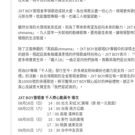
往災區，為辛苦的救難人員及災民們打氣。
JXT BOY簽唱會率領歌迷成就大愛，為台灣救災盡一份心力，現場更有
元新台幣，就能獲贈專輯一張，也讓三人相當感動。
雖然台灣的大環境氣氛低迷，但為了帶來新希望及迎向未來的動力，JXT 
ohmama」，九人提早一天就相約勤練歌舞，要用最佳表現，讓現場暫時
積極的生活態度。
除了正面樂觀的「黑麻麻ohmama」，JXT BOY並獻唱EP專輯中的深
的趙哥，唱起這首象徵鐵漢柔情的抒情歌曲特別用心，JXT BOY表示：
麼多條寶貴生命，『鐵人18』一曲正是向他們致敬，救難英雄們是台灣的
而自EP專輯「千人迷」發行至今，許多網友粉絲鄉民也都力挺支持，JXT
禮」的活動，自台灣開跑的全省簽唱會開始，JXT BOY將在每一張簽名的專輯上
及10000號的幸運歌迷，將可獲得JXT BOY精心設計的神秘禮物，趙
真心及誠意大聲宣告「我們是認真的」。
JXT BOY簽唱會 千人齊心動員令 場次
08月16日（日） 14：00 台北 彩虹3C廣場（原 統一元氣舘）
08月22日（六） 14：00 台南 南方公園
17：00 高雄 漢神巨蛋
08月30日（日） 15：00 新竹 站前廣場
17：30 桃園 遠東百貨
09月05日（六） 13：30 台中中友百貨