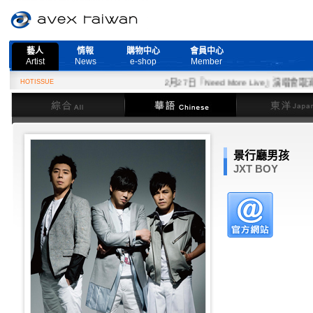
藝人
情報
購物中心
會員中心
Artist
News
e-shop
Member
HOTISSUE
2月27日『Need More Live』演唱會取消公
綜合
華語
東洋
景行廳男孩
JXT BOY