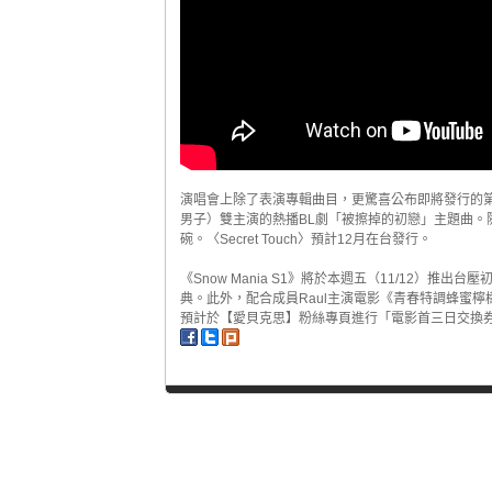
演唱會上除了表演專輯曲目，更驚喜公布即將發行的第5張
男子）雙主演的熱播BL劇「被擦掉的初戀」主題曲。
碗。〈Secret Touch〉預計12月在台發行。
《Snow Mania S1》將於本週五（11/12）
典。此外，配合成員Raul主演電影《青春特調蜂蜜檸
預計於【愛貝克思】粉絲專頁進行「電影首三日交換券