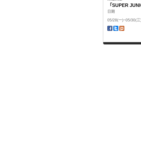
「SUPER JUN
日期
05/28(一)~05/30(三