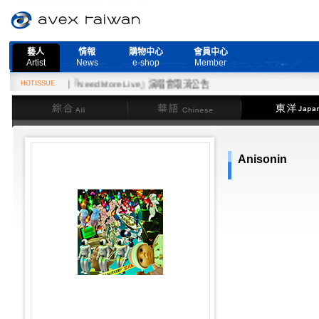
藝人
情報
購物中心
會員中心
Artist
News
e-shop
Member
2月27日『Need More Live』演唱會取消公告
HOTISSUE
綜合
華語
東洋
Anisonin