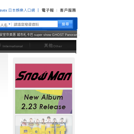
藝人名
安室奈美惠
城市札卡巴
super show
GHOST
Panorama
西洋
其他