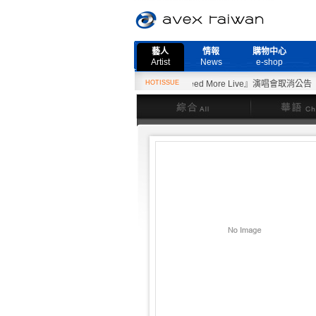
藝人
情報
購物中心
Artist
News
e-shop
2月27日『Need More Live』演唱會取消公告
HOTISSUE
綜合
華語