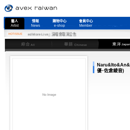
藝人
情報
購物中心
會員中心
Artist
News
e-shop
Member
27日『Need More Live』演唱會取消公告
HOTISSUE
綜合
華語
東洋
Naru&Ito&A
優･佐倉綾音)