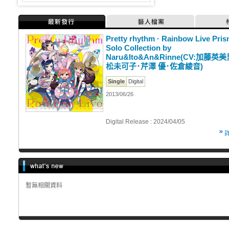
最新發行
藝人檔案
Pretty rhythm · Rainbow Live Pri
Solo Collection by
Naru&Ito&An&Rinne(CV:加藤英
松未可子･芹澤 優･佐倉綾音)
Single
Digital
2013/06/26
Digital Release : 2024/04/05
暫無相關資料