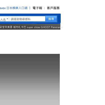
藝人名
安室奈美惠
城市札卡巴
super show
GHOST
Panorama