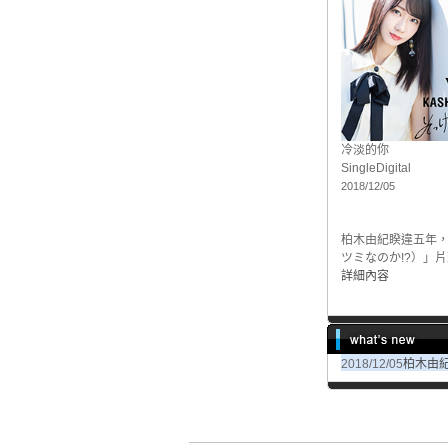
冷淡的你
Single
Digital
2018/12/05
柏木由紀睽違五年
ツミなのか!?）」
詳細內容
2018/12/05
柏木由