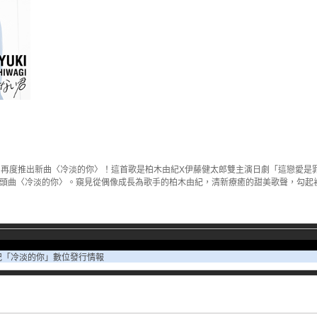
，再度推出新曲〈冷淡的你〉！這首歌是柏木由紀X伊藤健太郎雙主演日劇「這戀愛是
片頭曲〈冷淡的你〉。窺見從偶像成長為歌手的柏木由紀，清新療癒的甜美歌聲，勾起
紀「冷淡的你」數位發行情報