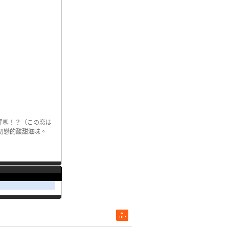
罪嗎！？（この恋は
初戀的酸甜滋味。