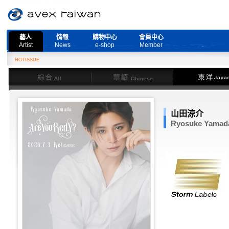
藝人
情報
購物中心
會員中心
Artist
News
e-shop
Member
HOTISSUE
綜合
華語
東洋
山田涼介
Ryosuke Yamad