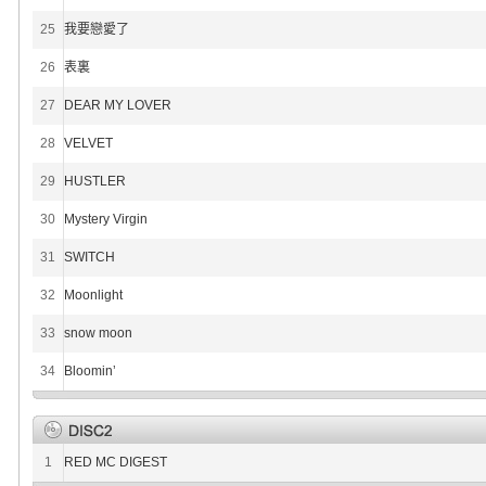
25
我要戀愛了
26
表裏
27
DEAR MY LOVER
28
VELVET
29
HUSTLER
30
Mystery Virgin
31
SWITCH
32
Moonlight
33
snow moon
34
Bloominʼ
1
RED MC DIGEST