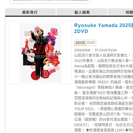
最新發行
藝人檔案
相
Ryosuke Yamada 2
2DVD
2DVD
DVD
2026/05/08
|
STJDV57015/6
山田涼介首次個人巡演終於影像化！
2025年春天，山田涼介推出個人第一
Arena為起點，展開巡迴全日本6大城
場演出。此精彩無比的巡迴終於迎來
介一路以來淬鍊出的精準表現力與壓
演唱最新專輯《RED》的曲目，還包含Oh! m
〈Moonlight〉等經典個人單曲，甚至也
曲。 當全場被“RED”燈海覆蓋之
空間深深烙印在粉絲的記憶與心中。
對必看！ 初回限定版收錄巡演誕生過程的幕後
TOUR RED」，透過精心策畫的
程跟拍，完整感受山田涼介對「RE
公演（福岡場）的Ｗ安可演出畫面！ 普
DIGEST」，從靜岡首日、仙台生
場面！ ◉附演唱會寫真冊 (16P) ◉特