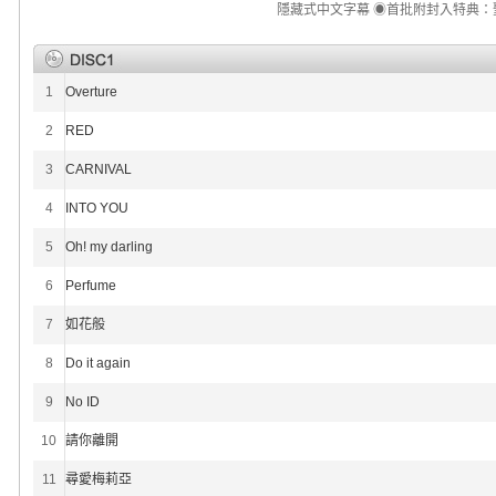
隱藏式中文字幕 ◉首批附封入特典：
1
Overture
2
RED
3
CARNIVAL
4
INTO YOU
5
Oh! my darling
6
Perfume
7
如花般
8
Do it again
9
No ID
10
請你離開
11
尋愛梅莉亞