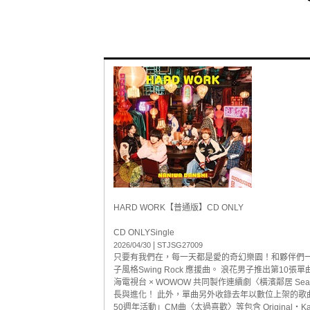
HARD WORK【普通版】CD ONLY
CD ONLY
Single
|
2026/04/30
STJSG27009
只要有我們在，每一天都是愛的奇幻樂園！和夥伴們
子風格Swing Rock 應援曲。 浪花男子推出第1
海電視台 × WOWOW 共同製作連續劇〈橫濱鄰居 S
長與進化！ 此外，單曲另外收錄去年以數位上架的歌曲〈N
50週年活動」CM曲〈太過喜歡〉等包含 Original・Ka