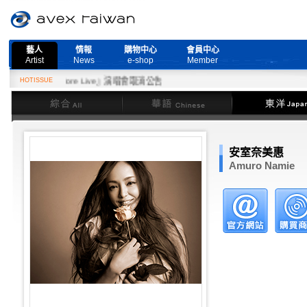
藝人
情報
購物中心
會員中心
Artist
News
e-shop
Member
eed More Live』演唱會取消公告
HOTISSUE
綜合
華語
東洋
安室奈美惠
Amuro Namie