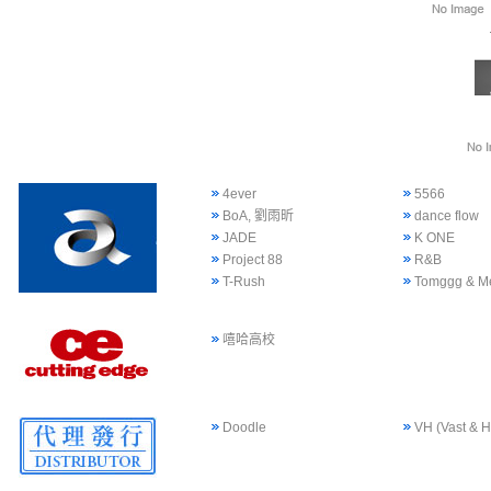
4ever
5566
BoA, 劉雨昕
dance flow
JADE
K ONE
Project 88
R&B
T-Rush
Tomggg & M
嘻哈高校
Doodle
VH (Vast & H