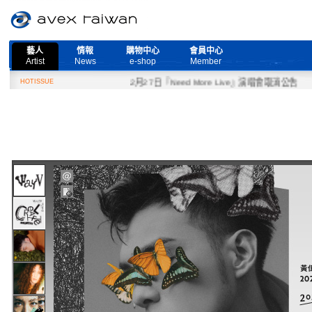
藝人
情報
購物中心
會員中心
Artist
News
e-shop
Member
HOTISSUE
2月27日『Need More Live』演唱會取消公告