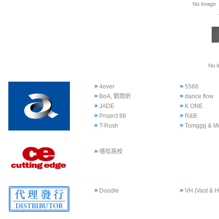
4ever
5566
BoA, 劉雨昕
dance flow
JADE
K ONE
Project 88
R&B
T-Rush
Tomggg & M
嘻哈高校
Doodle
VH (Vast & H