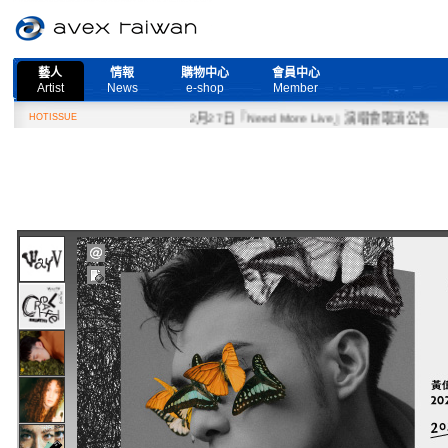
藝人
情報
購物中心
會員中心
Artist
News
e-shop
Member
HOTISSUE
2月27日『Need More Live』演唱會取消公告