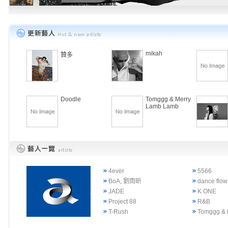
mikah
贊多
Doodle
Tomggg & Merry
Lamb Lamb
4ever
5566
BoA, 劉雨昕
dance flow
JADE
K ONE
Project 88
R&B
T-Rush
Tomggg & 