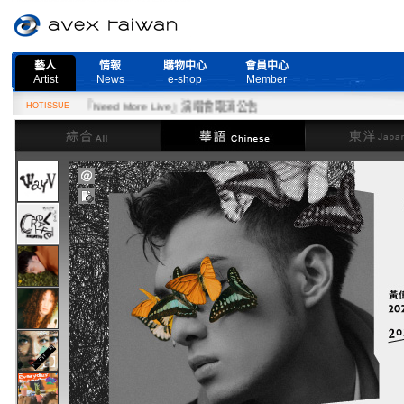
藝人
情報
購物中心
會員中心
Artist
News
e-shop
Member
2月27日『Need More Live』演唱會取消公告
HOTISSUE
綜合
華語
東洋