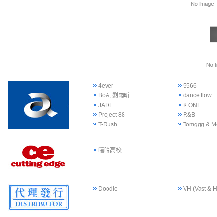
4ever
5566
BoA, 劉雨昕
dance flow
JADE
K ONE
Project 88
R&B
T-Rush
Tomggg & M
嘻哈高校
Doodle
VH (Vast & H