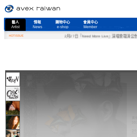
藝人
情報
購物中心
會員中心
Artist
News
e-shop
Member
HOTISSUE
2月27日『Need More Live』演唱會取消公告