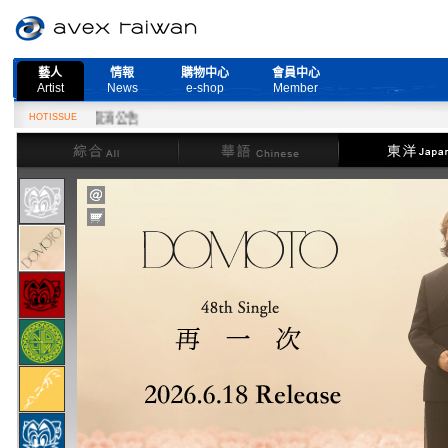
藝人
情報
購物中心
會員中心
Artist
News
e-shop
Member
e』演唱會取消公告
HOTISSUE
綜合
華語
東洋