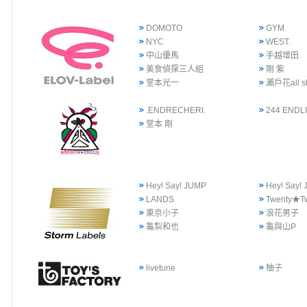
DOMOTO
GYM
NYC
WEST.
中山優馬
手越增田
美食偵探三人組
剛 紫
堂本光一
瀨戶花all st
.ENDRECHERI.
244 ENDLI
堂本 剛
Hey! Say! JUMP
Hey! Say
LANDS
Twenty★T
東京小子
浪花男子
龜梨和也
龜與山P
livetune
柚子