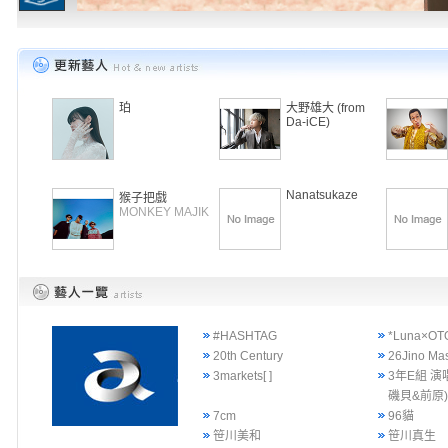
珀
大野雄大 (from
Da-iCE)
Nanatsukaze
猴子把戲
MONKEY MAJIK
#HASHTAG
*Luna×OT
20th Century
26Jino Ma
3markets[ ]
3年E組 演
磯貝&前原
7cm
96貓
笹川美和
笹川真生