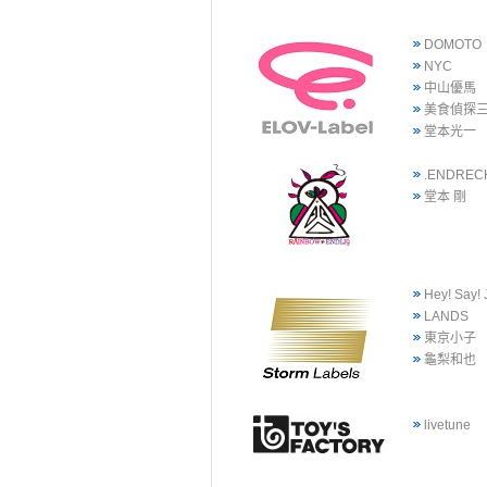
DOMOTO
NYC
中山優馬
美食偵探
堂本光一
.ENDREC
堂本 剛
Hey! Say!
LANDS
東京小子
龜梨和也
livetune