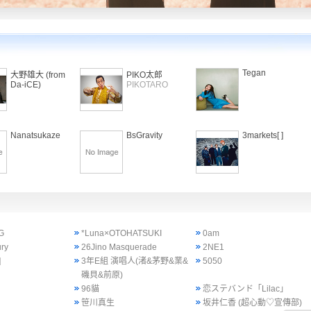
Tegan
大野雄大 (from
PIKO太郎
Da-iCE)
PIKOTARO
Nanatsukaze
BsGravity
3markets[ ]
G
*Luna×OTOHATSUKI
0am
ury
26Jino Masquerade
2NE1
]
3年E組 演唱人(渚&茅野&業&
5050
磯貝&前原)
96貓
恋ステバンド「Lilac」
笹川真生
坂井仁香 (超心動♡宣傳部)