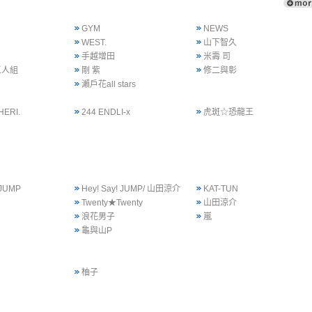
GYM
NEWS
WEST.
山下智久
手越增田
米壽 司
三人組
剛 紫
修二與彰
瀨戶花all stars
HERI.
244 ENDLI-x
虎斑☆恐龍王
 JUMP
Hey! Say! JUMP/ 山田涼介
KAT-TUN
Twenty★Twenty
山田涼介
浪花男子
嵐
龜與山P
柚子