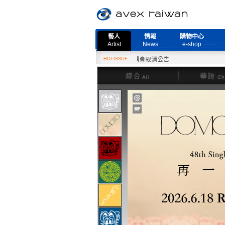
藝人
情報
購物中心
Artist
News
e-shop
2月27日『Need More Live』演唱會取消公告
HOTISSUE
綜合
華語