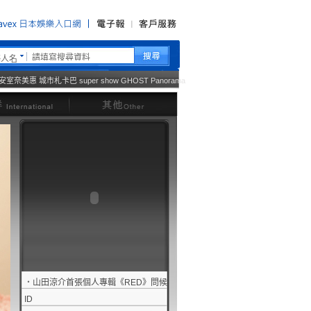
藝人名
安室奈美惠
城市札卡巴
super show
GHOST
Panorama
西洋
其他
‧
山田涼介首張個人專輯《RED》問候
ID