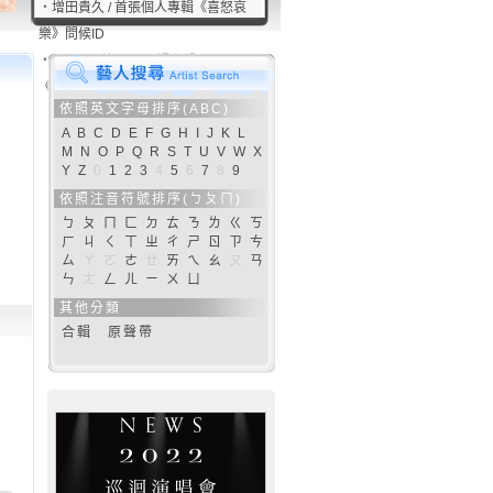
‧
增田貴久 / 首張個人專輯《喜怒哀
樂》問候ID
‧
NEWS / 第14張正規專輯
《JAPANEWS》問候ID
依照英文字母排序(ABC)
A
B
C
D
E
F
G
H
I
J
K
L
M
N
O
P
Q
R
S
T
U
V
W
X
Y
Z
0
1
2
3
4
5
6
7
8
9
依照注音符號排序(ㄅㄆㄇ)
ㄅ
ㄆ
ㄇ
ㄈ
ㄉ
ㄊ
ㄋ
ㄌ
ㄍ
ㄎ
ㄏ
ㄐ
ㄑ
ㄒ
ㄓ
ㄔ
ㄕ
ㄖ
ㄗ
ㄘ
ㄙ
ㄚ
ㄛ
ㄜ
ㄝ
ㄞ
ㄟ
ㄠ
ㄡ
ㄢ
ㄣ
ㄤ
ㄥ
ㄦ
ㄧ
ㄨ
ㄩ
其他分類
合輯
原聲帶