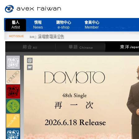
藝人
情報
購物中心
會員中心
Artist
News
e-shop
Member
More Live』演唱會取消公告
HOTISSUE
綜合
華語
東洋