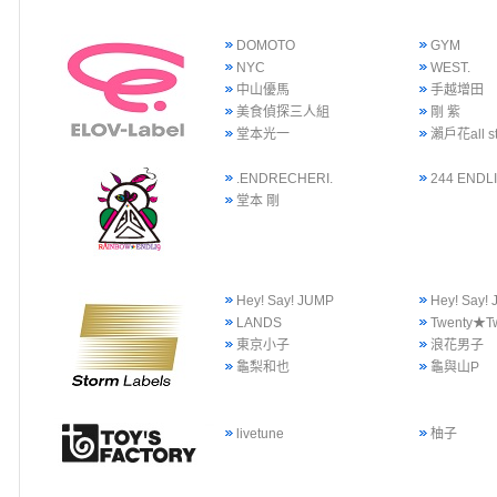
DOMOTO
GYM
NYC
WEST.
中山優馬
手越增田
美食偵探三人組
剛 紫
堂本光一
瀨戶花all st
.ENDRECHERI.
244 ENDLI
堂本 剛
Hey! Say! JUMP
Hey! Say
LANDS
Twenty★T
東京小子
浪花男子
龜梨和也
龜與山P
livetune
柚子