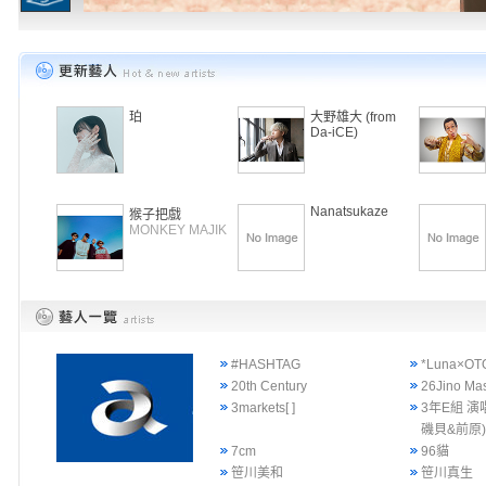
珀
大野雄大 (from
Da-iCE)
Nanatsukaze
猴子把戲
MONKEY MAJIK
#HASHTAG
*Luna×OT
20th Century
26Jino Ma
3markets[ ]
3年E組 演
磯貝&前原
7cm
96貓
笹川美和
笹川真生