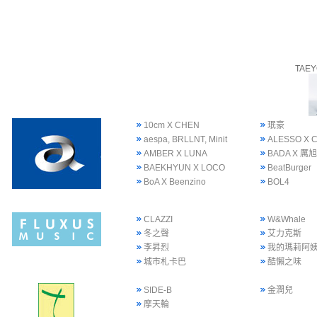
TAE
10cm X CHEN
珉豪
aespa, BRLLNT, Minit
ALESSO X 
AMBER X LUNA
BADA X 厲旭
BAEKHYUN X LOCO
BeatBurger
BoA X Beenzino
BOL4
CLAZZI
W&Whale
冬之聲
艾力克斯
李昇烈
我的瑪莉阿
城市札卡巴
酷懶之味
SIDE-B
金潤兒
摩天輪