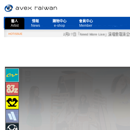
藝人
情報
購物中心
會員中心
Artist
News
e-shop
Member
HOTISSUE
2月27日『Need More Live』演唱會取消公告