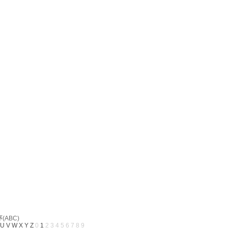
ABC)
U
V
W
X
Y
Z
0
1
2
3
4
5
6
7
8
9