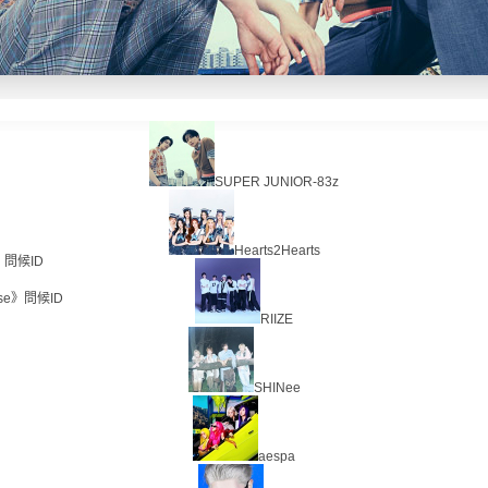
SUPER JUNIOR-83z
Hearts2Hearts
r》問候ID
ise》問候ID
RIIZE
SHINee
aespa