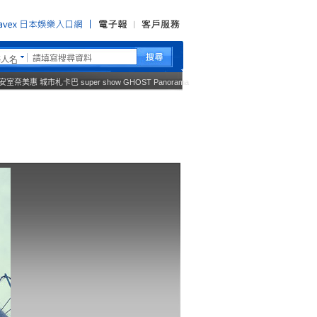
藝人名
安室奈美惠
城市札卡巴
super show
GHOST
Panorama