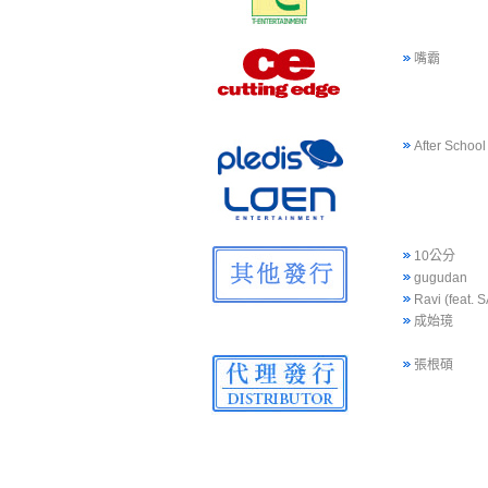
嘴霸
After School
10公分
gugudan
Ravi (feat.
成始璄
張根碩