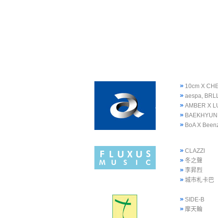
10cm X CH
aespa, BRLL
AMBER X L
BAEKHYUN
BoA X Been
CLAZZI
冬之聲
李昇烈
城市札卡巴
SIDE-B
摩天輪