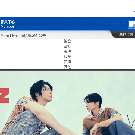
會員中心
Member
熱門：
嵐
re Live』演唱會取消公告
綜合
華語
東洋
韓樂
西洋
其他