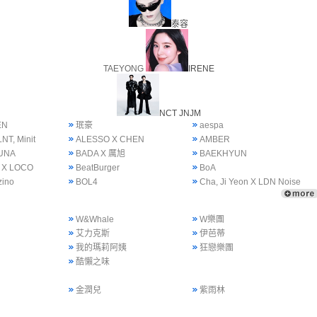
泰容
TAEYONG
IRENE
NCT JNJM
EN
珉豪
aespa
NT, Minit
ALESSO X CHEN
AMBER
UNA
BADA X 厲旭
BAEKHYUN
 X LOCO
BeatBurger
BoA
zino
BOL4
Cha, Ji Yeon X LDN Noise
W&Whale
W樂團
艾力克斯
伊芭蒂
我的瑪莉阿姨
狂戀樂團
酷懶之味
金潤兒
紫雨林