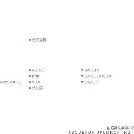
橙子焦糖
ASTRO
DAVICHI
KNK
Lyn & LE0 (VIXX)
 SAM&SP3CK)
VIXX
VIXX LR
徐仁國
依照英文字母排序(
A
B
C
D
E
F
G
H
I
J
K
L
M
N
O
P
Q
R
S
T