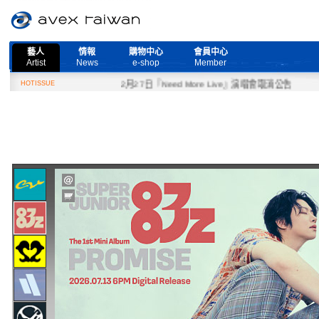
藝人
情報
購物中心
會員中心
Artist
News
e-shop
Member
HOTISSUE
2月27日『Need More Live』演唱會取消公告