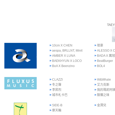
TAE
10cm X CHEN
珉豪
aespa, BRLLNT, Minit
ALESSO X 
AMBER X LUNA
BADA X 厲旭
BAEKHYUN X LOCO
BeatBurger
BoA X Beenzino
BOL4
CLAZZI
W&Whale
冬之聲
艾力克斯
李昇烈
我的瑪莉阿
城市札卡巴
酷懶之味
SIDE-B
金潤兒
摩天輪