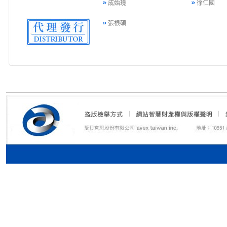
成始璄
徐仁國
張根碩