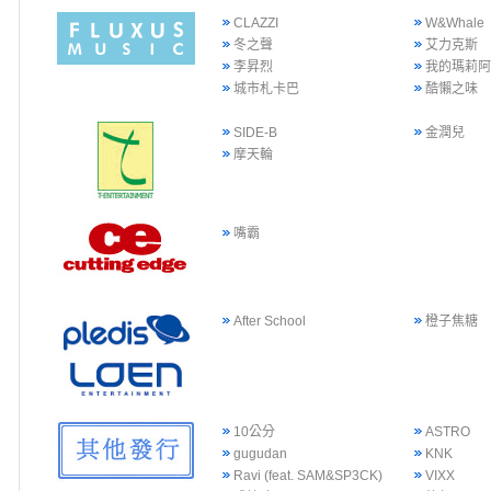
CLAZZI
W&Whale
冬之聲
艾力克斯
李昇烈
我的瑪莉
城市札卡巴
酷懶之味
SIDE-B
金潤兒
摩天輪
嘴霸
After School
橙子焦糖
10公分
ASTRO
gugudan
KNK
Ravi (feat. SAM&SP3CK)
VIXX