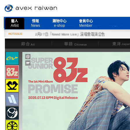
藝人
情報
購物中心
會員中心
Artist
News
e-shop
Member
HOTISSUE
2月27日『Need More Live』演唱會取消公告
綜合
華語
東洋