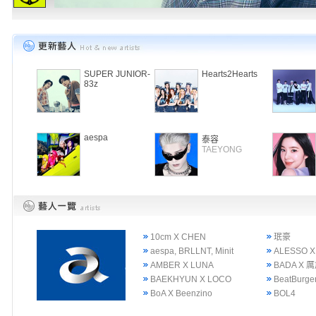
SUPER JUNIOR-
Hearts2Hearts
83z
aespa
泰容
TAEYONG
10cm X CHEN
珉豪
aespa, BRLLNT, Minit
ALESSO X
AMBER X LUNA
BADA X 
BAEKHYUN X LOCO
BeatBurge
BoA X Beenzino
BOL4