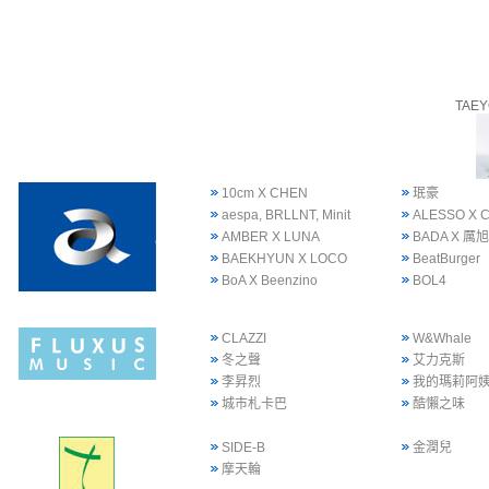
TAE
10cm X CHEN
珉豪
aespa, BRLLNT, Minit
ALESSO X 
AMBER X LUNA
BADA X 厲旭
BAEKHYUN X LOCO
BeatBurger
BoA X Beenzino
BOL4
CLAZZI
W&Whale
冬之聲
艾力克斯
李昇烈
我的瑪莉阿
城市札卡巴
酷懶之味
SIDE-B
金潤兒
摩天輪