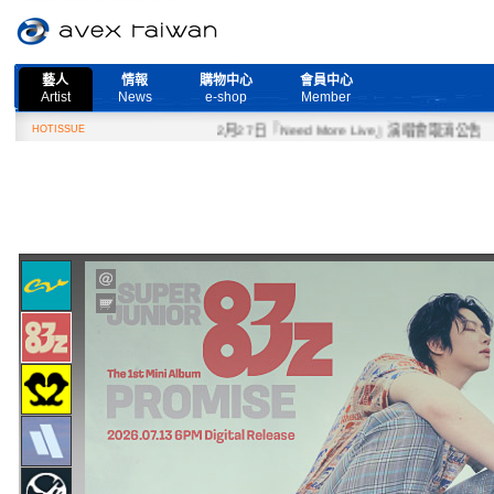
藝人
情報
購物中心
會員中心
Artist
News
e-shop
Member
HOTISSUE
2月27日『Need More Live』演唱會取消公告