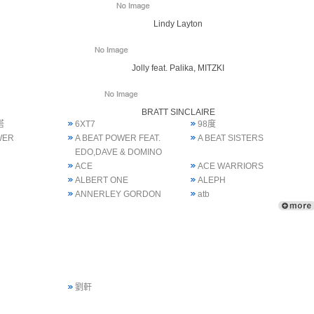
Lindy Layton
Jolly feat. Palika, MITZKI
BRATT SINCLAIRE
塔
6XT7
98度
WER
A BEAT POWER FEAT.
A BEAT SISTERS
EDO,DAVE & DOMINO
ACE
ACE WARRIORS
ALBERT ONE
ALEPH
ANNERLEY GORDON
atb
劉軒