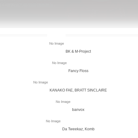
BK & M-Project
Fancy Floss
KANAKO FAE, BRATT SINCLAIRE
banvox
Da Tweekaz, Komb