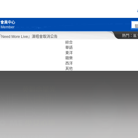
會員中心
Member
熱門：
嵐
d More Live』演唱會取消公告
綜合
華語
東洋
韓樂
西洋
其他