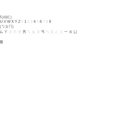
ABC)
U
V
W
X
Y
Z
0
1
2
3
4
5
6
7
8
9
(ㄅㄆㄇ)
ㄙ
ㄚ
ㄛ
ㄜ
ㄝ
ㄞ
ㄟ
ㄠ
ㄡ
ㄢ
ㄣ
ㄤ
ㄥ
ㄦ
ㄧ
ㄨ
ㄩ
帶