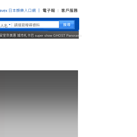
藝人名
安室奈美惠
城市札卡巴
super show
GHOST
Panorama