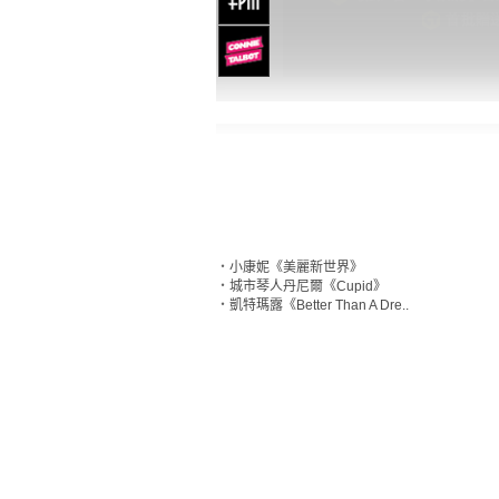
‧
小康妮《美麗新世界》
‧
城市琴人丹尼爾《Cupid》
‧
凱特瑪露《Better Than A Dre..