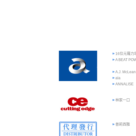
16位元羅力
A BEAT PO
A.J. McLean
ala
ANNALISE
林家一口
普莉西雅