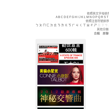
依照英文字母排序(
A
B
C
D
E
F
G
H
I
J
K
L
M
N
O
P
Q
R
S
T
依照注音符號排序
ㄅ
ㄆ
ㄇ
ㄈ
ㄉ
ㄊ
ㄋ
ㄌ
ㄍ
ㄎ
ㄏ
ㄐ
ㄑ
ㄒ
ㄓ
ㄔ
ㄕ
ㄖ
ㄗ
ㄘ
其他分類
合輯
原聲