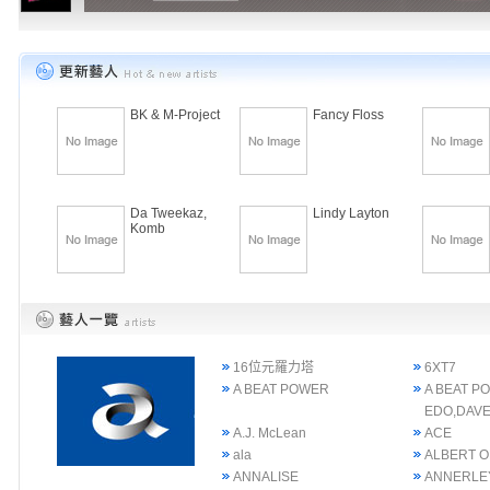
BK & M-Project
Fancy Floss
Da Tweekaz,
Lindy Layton
Komb
16位元羅力塔
6XT7
A BEAT POWER
A BEAT P
EDO,DAVE
A.J. McLean
ACE
ala
ALBERT 
ANNALISE
ANNERLE