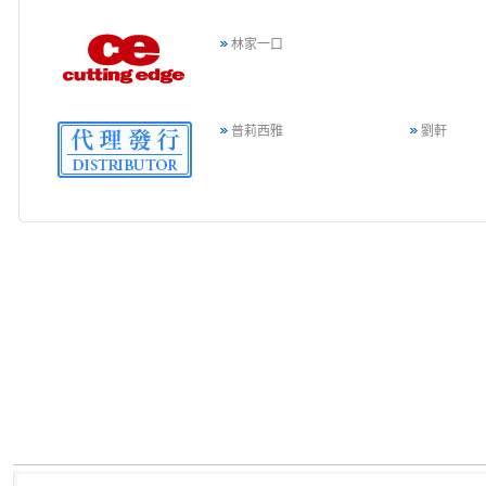
林家一口
普莉西雅
劉軒