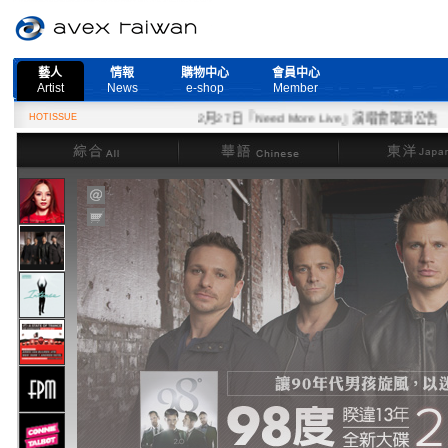
藝人
情報
購物中心
會員中心
Artist
News
e-shop
Member
HOTISSUE
2月27日『Need More Live』演唱會取消公告
綜合
華語
東洋