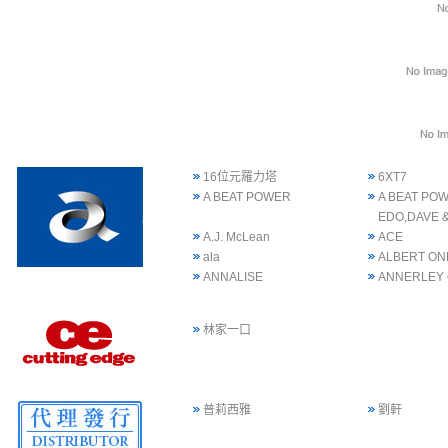
16位元羅力塔
6XT7
A BEAT POWER
A BEAT POW
EDO,DAVE 
A.J. McLean
ACE
ala
ALBERT ON
ANNALISE
ANNERLEY
林家一口
普莉西雅
劉軒