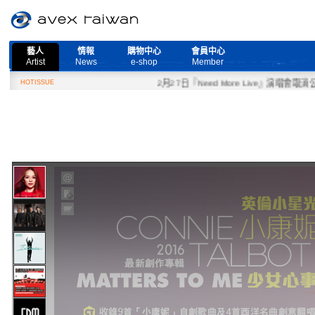
藝人
情報
購物中心
會員中心
Artist
News
e-shop
Member
HOTISSUE
2月27日『Need More Live』演唱會取消公告