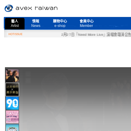
藝人
情報
購物中心
會員中心
Artist
News
e-shop
Member
HOTISSUE
2月27日『Need More Live』演唱會取消公告