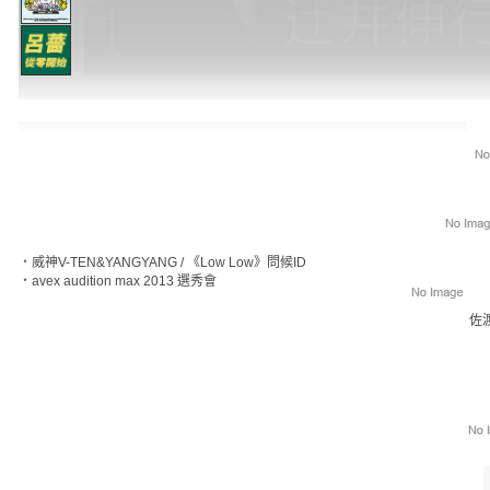
‧
威神V-TEN&YANGYANG / 《Low Low》問候ID
‧
avex audition max 2013 選秀會
佐