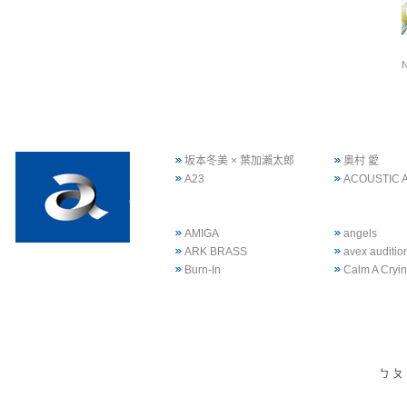
坂本冬美 × 葉加瀨太郎
奥村 愛
A23
ACOUSTIC 
AMIGA
angels
ARK BRASS
avex auditi
Burn-In
Calm A Cryi
ㄅ
ㄆ