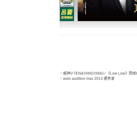
‧
威神V-TEN&YANGYANG / 《Low Low》問候
‧
avex audition max 2013 選秀會