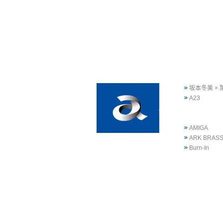
坂本冬美 ×
A23
AMIGA
ARK BRAS
Burn-In