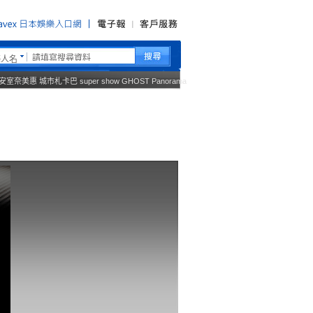
藝人名
安室奈美惠
城市札卡巴
super show
GHOST
Panorama