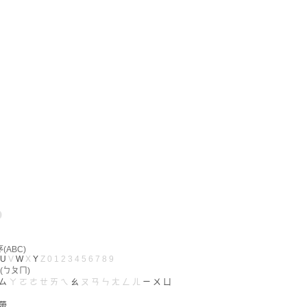
ABC)
U
V
W
X
Y
Z
0
1
2
3
4
5
6
7
8
9
(ㄅㄆㄇ)
ㄙ
ㄚ
ㄛ
ㄜ
ㄝ
ㄞ
ㄟ
ㄠ
ㄡ
ㄢ
ㄣ
ㄤ
ㄥ
ㄦ
ㄧ
ㄨ
ㄩ
帶