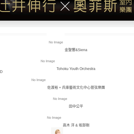
金聖響&Siena
Tohoku Youth Orchestra
ID
佐渡裕 + 兵庫藝術文化中心管弦樂團
田中公平
高木 洋 & 坂部剛