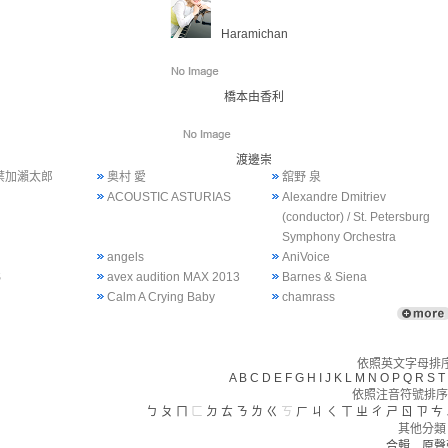
Haramichan
橋本由香利
渡邊崇
 葉加瀨太郎
奥村 愛
舘野 泉
ACOUSTIC ASTURIAS
Alexandre Dmitriev
(conductor) / St. Petersburg
Symphony Orchestra
angels
AniVoice
S
avex audition MAX 2013
Barnes & Siena
Calm A Crying Baby
chamrass
依照英文字母排序(
A
B
C
D
E
F
G
H
I
J
K
L
M
N
O
P
Q
R
S
T
依照注音符號排序
ㄅ
ㄆ
ㄇ
ㄈ
ㄉ
ㄊ
ㄋ
ㄌ
ㄍ
ㄎ
ㄏ
ㄐ
ㄑ
ㄒ
ㄓ
ㄔ
ㄕ
ㄖ
ㄗ
ㄘ
其他分類
合輯
原聲