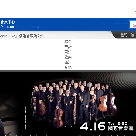
會員中心
Member
熱門：
嵐
e Live』演唱會取消公告
綜合
華語
東洋
韓樂
西洋
其他