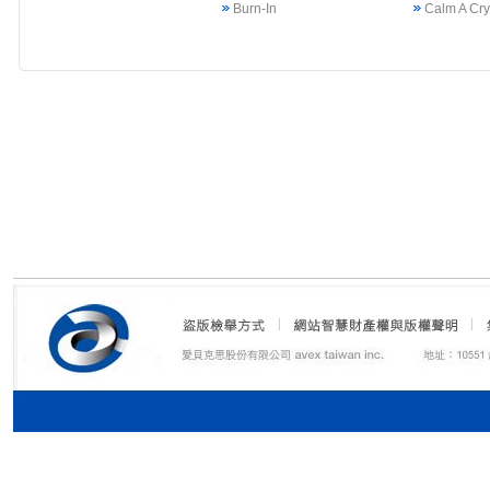
Burn-In
Calm A Cr