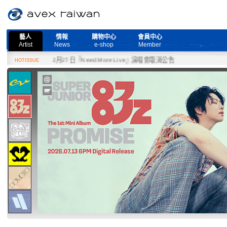
藝人
情報
購物中心
會員中心
Artist
News
e-shop
Member
2月27日『Need More Live』演唱會取消公告
HOTISSUE