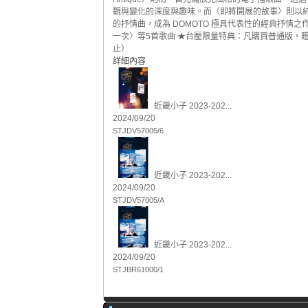
觀與變化的深度與趣味。而〈即將開展的故事〉則以
的抒情曲，成為 DOMOTO 極具代表性的經典抒情之
一次〉等5首歌曲 ★台壓限量特典：凡購買普通版，贈
止）
詳細內容
近畿小子 2023-202...
2024/09/20
STJDV57005/6
近畿小子 2023-202...
2024/09/20
STJDV57005/A
近畿小子 2023-202...
2024/09/20
STJBR61000/1