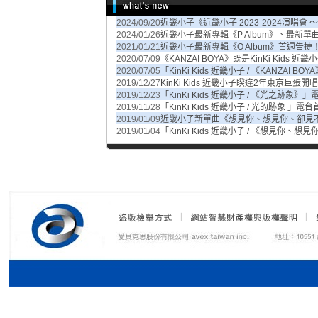
2024/09/20
近畿小子《近畿小子 2023-2024演唱會 ～
2024/01/26
近畿小子最新專輯《P Album》、最新單
2021/01/21
近畿小子最新專輯《O Album》首週告捷！ 
2020/07/09
《KANZAI BOYA》既是KinKi Kid
2020/07/05
「KinKi Kids 近畿小子 / 《KANZAI 
2019/12/27
KinKi Kids 近畿小子睽違2年東京
2019/12/23
「KinKi Kids 近畿小子 / 《光之跡象》
2019/11/28
「KinKi Kids 近畿小子 / 光的跡象 」電
2019/01/09
近畿小子新單曲《想見你、想見你、卻見
2019/01/04
「KinKi Kids 近畿小子 / 《想見你