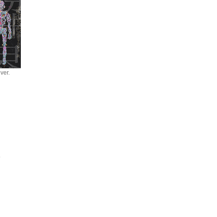
er.
界