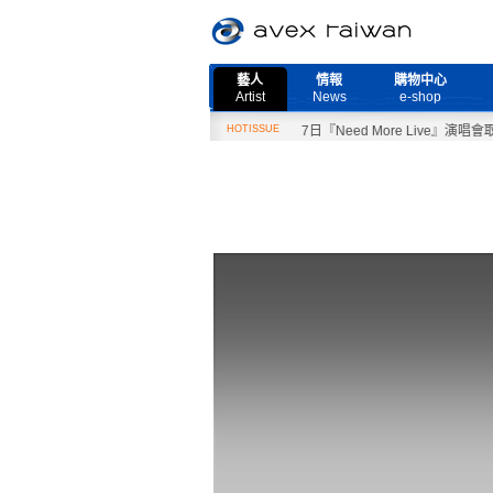
藝人
情報
購物中心
Artist
News
e-shop
2月27日『Need More Live』演唱會取消公告
HOTISSUE