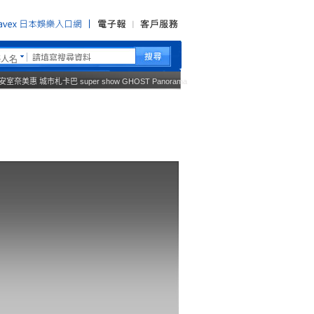
藝人名
安室奈美惠
城市札卡巴
super show
GHOST
Panorama