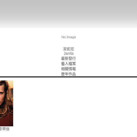
潔妮塔
Janita
最新發行
藝人檔案
相關情報
歷年作品
D豪華版