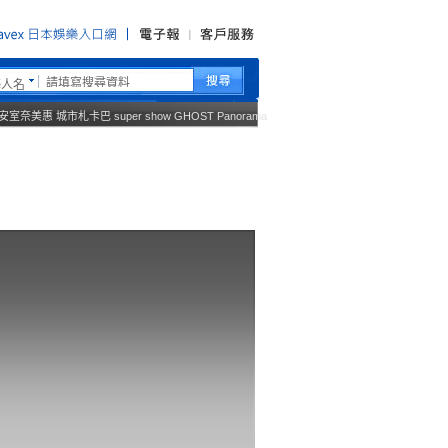
藝人名
安室奈美惠
城市札卡巴
super show
GHOST
Panorama