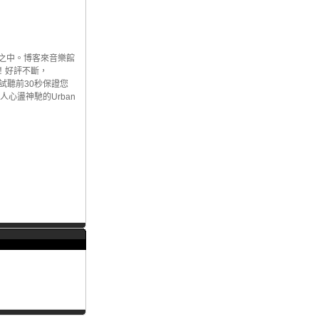
色之中。博客來音樂館
版！好評不斷，
，試聽前30秒保證您
心盪神馳的Urban