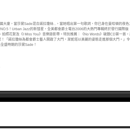
見帝國大廈，當莎黛Sade混合諾拉瓊絲...，當她唱出第一句歌詞，你已身在曼哈頓的夜
O.5！Urban Jazz的新彗星，全美都會爵士電台2006的大熱門專輯終於發行國際
、拍照花絮及《I Miss You》音樂錄影帶。特別推薦：《No Words》破題CD第一首
D帶回家！「諾拉瓊絲為都會爵士藝人開啟了大門，潔妮塔以美麗的姿態走進那個大門。」令人
美全盛時期的莎黛Sade！
節