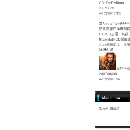
CD+DVD
Album
2007/08/31
AVICD60437DB
當Bossa芭莎遇
預售高居西洋專輯榜N
D+DVD加贈：訪談
把Janita的C
Jazz都會爵士，比
詳細內容
愛的季
2007/06/08
AVICD60437/A
暫無相關資料