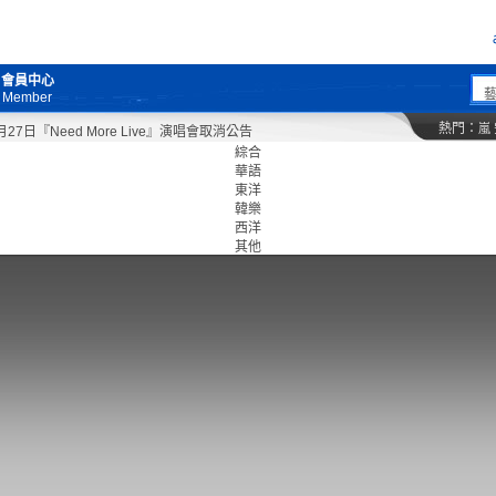
會員中心
Member
熱門：
嵐
日『Need More Live』演唱會取消公告
綜合
華語
東洋
韓樂
西洋
其他