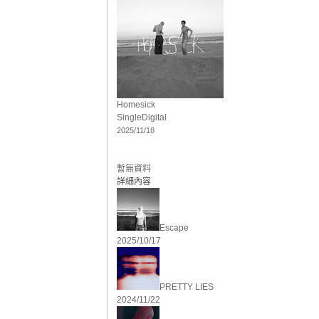
Homesick
Single
Digital
2025/11/18
暫無資料
詳細內容
Escape
2025/10/17
PRETTY LIES
2024/11/22