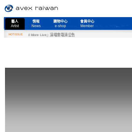
藝人
情報
購物中心
會員中心
Artist
News
e-shop
Member
『Need More Live』演唱會取消公告
HOTISSUE