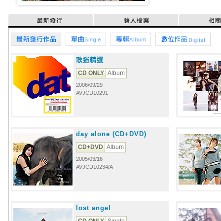
最新發行
藝人檔案
相
最新發行作品
單曲
專輯
數位作品
歌迷精選
CD ONLY
Album
2006/09/29
AVJCD10291
day alone (CD+DVD)
CD+DVD
Album
2005/03/16
AVJCD10234/A
lost angel