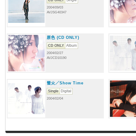
CD ONLY
Single
2004/09/03
AVJSG40347
原色 (CD ONLY)
CD ONLY
Album
2004/02/27
AVJCD10190
螢火／Show Time
Single
Digital
2004/02/04