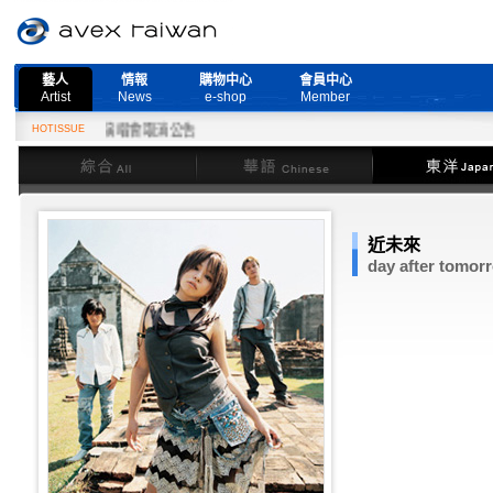
藝人
情報
購物中心
會員中心
Artist
News
e-shop
Member
ore Live』演唱會取消公告
HOTISSUE
綜合
華語
東洋
近未來
day after tomor