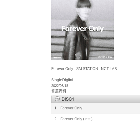
Forever Only - SM STATION : NCT LAB
Single
Digital
2022/08/18
暫無資料
1
Forever Only
2
Forever Only (Inst.)