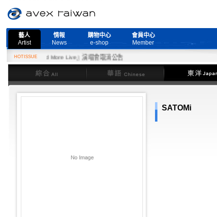
藝人
情報
購物中心
會員中心
Artist
News
e-shop
Member
『Need More Live』演唱會取消公告
HOTISSUE
綜合
華語
東洋
SATOMi