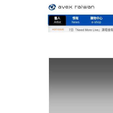
藝人
情報
購物中心
Artist
News
e-shop
2月27日『Need More Live』演唱會取消公告
HOTISSUE