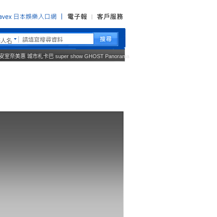
藝人名
安室奈美惠
城市札卡巴
super show
GHOST
Panorama