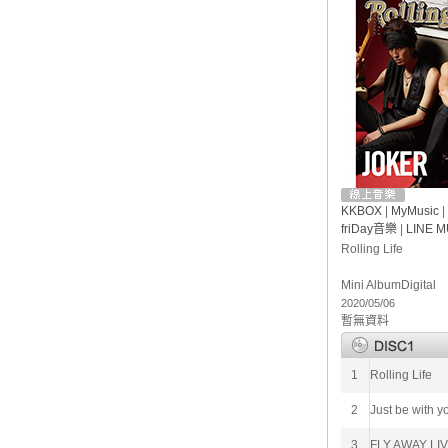
KKBOX
|
MyMusic
|
friDay音樂
|
LINE M
Rolling Life
Mini Album
Digital
2020/05/06
暫無資料
1
Rolling Life
2
Just be with y
3
FLY AWAY LI