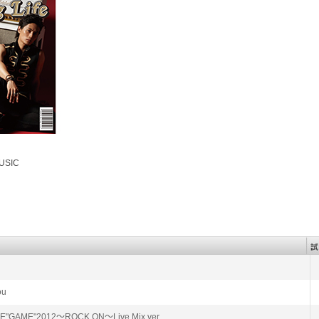
USIC
ou
VE"GAME"2012～ROCK ON～Live Mix ver.