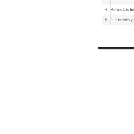
4
Rolling Life I
5
Just be with y