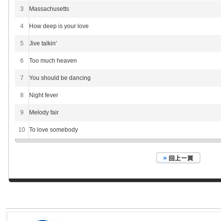
3
Massachusetts
4
How deep is your love
5
Jive talkin'
6
Too much heaven
7
You should be dancing
8
Night fever
9
Melody fair
10
To love somebody