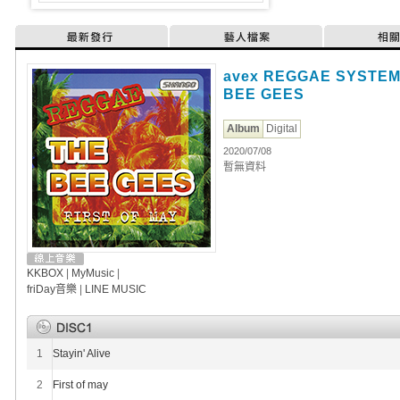
最新發行
藝人檔案
相
avex REGGAE SYSTEM
BEE GEES
Album
Digital
2020/07/08
暫無資料
KKBOX
|
MyMusic
|
friDay音樂
|
LINE MUSIC
1
Stayin' Alive
2
First of may