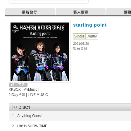
最新發行
藝人檔案
相
starting point
Single
Digital
2021/05/20
暫無資料
KKBOX
|
MyMusic
|
friDay音樂
|
LINE MUSIC
1
Anything Goes!
2
Life is SHOW TIME