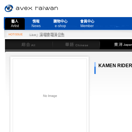
藝人
情報
購物中心
會員中心
Artist
News
e-shop
Member
d More Live』演唱會取消公告
HOTISSUE
綜合
華語
東洋
KAMEN RIDER