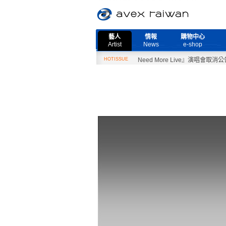
藝人
情報
購物中心
Artist
News
e-shop
2月27日『Need More Live』演唱會取消公告
HOTISSUE