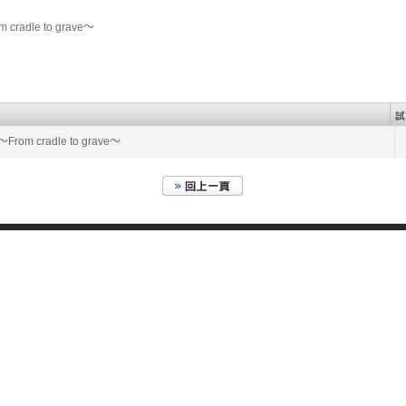
radle to grave～
om cradle to grave～