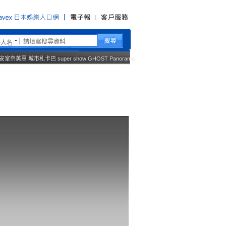
藝人名
安室奈美惠
城市札卡巴
super show
GHOST
Panorama