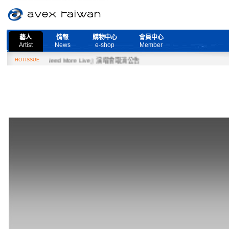
藝人
情報
購物中心
會員中心
Artist
News
e-shop
Member
7日『Need More Live』演唱會取消公告
HOTISSUE