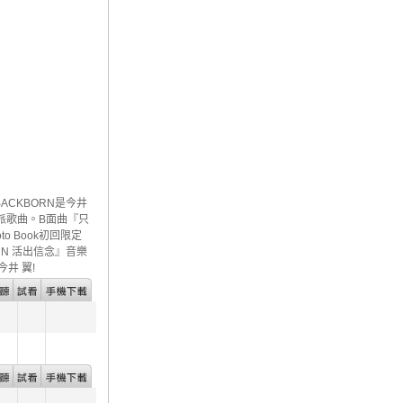
ACKBORN是今井
硬派歌曲。B面曲『只
o Book初回限定
BORN 活出信念』音樂
井 翼!