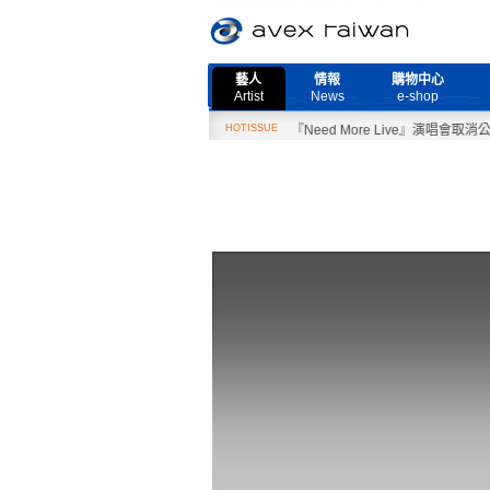
藝人
情報
購物中心
Artist
News
e-shop
2月27日『Need More Live』演唱會取消公告
HOTISSUE