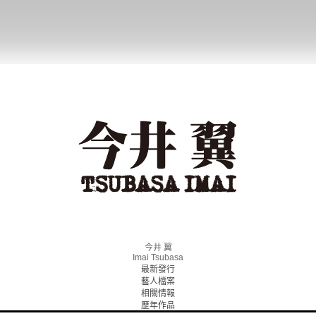
今井 翼
Imai Tsubasa
最新發行
藝人檔案
相關情報
歷年作品