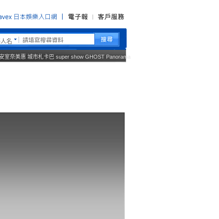
藝人名
安室奈美惠
城市札卡巴
super show
GHOST
Panorama