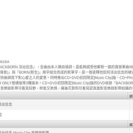
619/A
ACKBORN 活出信念』，全曲由本人親自填詞，是能夠感受他嶄新一面的首張單曲!!B
NE(骨氣)」與「BORN(新生)」兩字組合而成的新單字，是一首詮釋他如何活出信念的
調寫下對心愛之人的愛意。同時推出CD+DVD初回限定[Music Clip]版、CD+Phot
版、CD ONLY普通版等3種版本。CD+DVD初回限定[Music Clip]版的DVD收錄『BACK
音樂錄影帶可看見狂野、帥氣又熱情，幕後花絮則可看見認真面對音樂錄影帶拍攝的今
 活出信念
起