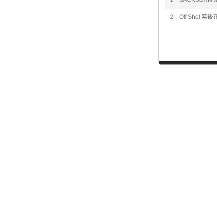
1
BACKBORN 
2
Off Shot 幕