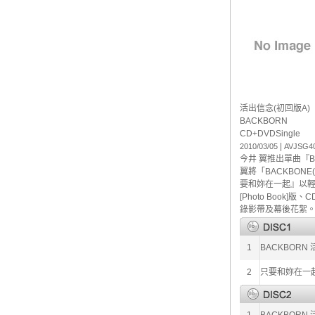
活出信念(初回版A)
BACKBORN
CD+DVD
Single
|
2010/03/05
AVJSG40
今井 翼推出單曲『B
翼將「BACKBO
要和妳在一起』以輕快曲
[Photo Book]
錄影帶及幕後花絮。
1
BACKBORN
2
只要和妳在一