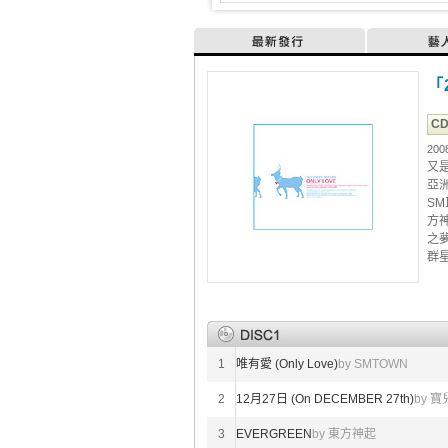
最新發行
藝
「
C
200
又
亞洲
S
方
之
群
1
唯有愛 (Only Love)
by SMTOWN
2
12月27日 (On DECEMBER 27th)
by 寶
3
EVERGREEN
by 東方神起