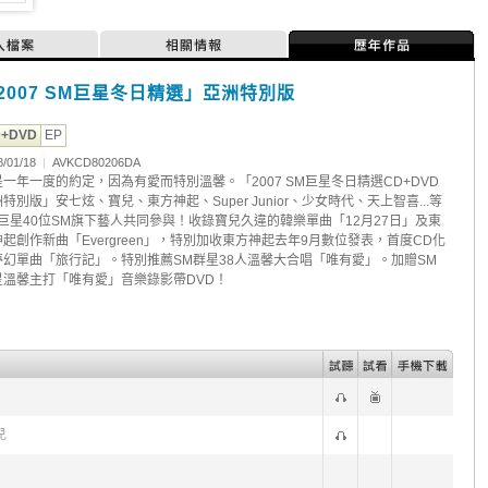
人檔案
相關情報
歷年作品
2007 SM巨星冬日精選」亞洲特別版
D+DVD
EP
8/01/18
|
AVKCD80206DA
是一年一度的約定，因為有愛而特別溫馨。「2007 SM巨星冬日精選CD+DVD
特別版」安七炫、寶兒、東方神起、Super Junior、少女時代、天上智喜...等
M巨星40位SM旗下藝人共同參與！收錄寶兒久違的韓樂單曲「12月27日」及東
神起創作新曲「Evergreen」，特別加收東方神起去年9月數位發表，首度CD化
夢幻單曲「旅行記」。特別推薦SM群星38人溫馨大合唱「唯有愛」。加贈SM
星溫馨主打「唯有愛」音樂錄影帶DVD！
兒