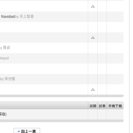
z Navidad
by 天上智喜
by 賢貞
kayul
by 宋光植
幕版)