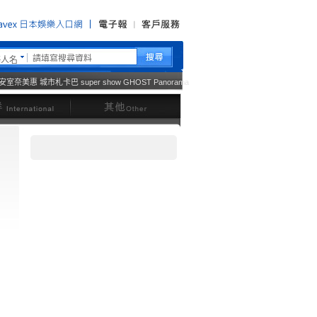
藝人名
安室奈美惠
城市札卡巴
super show
GHOST
Panorama
西洋
其他