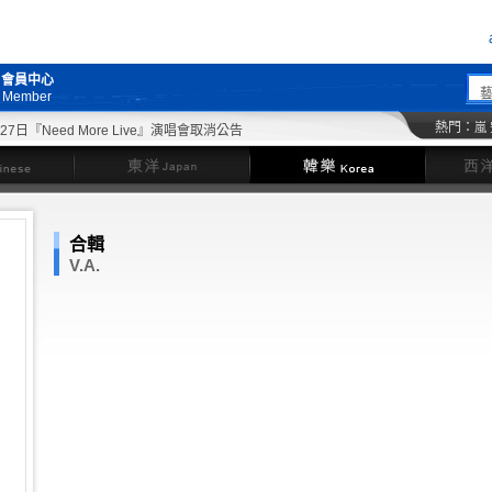
會員中心
Member
熱門：
嵐
日『Need More Live』演唱會取消公告
東洋
韓樂
合輯
V.A.