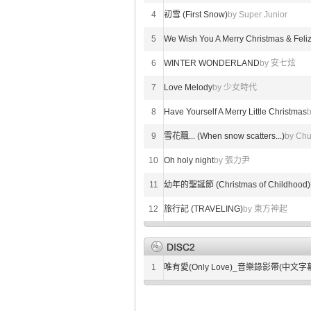
4
初雪 (First Snow)
by Super Junior
5
We Wish You A Merry Christmas & Feli
6
WINTER WONDERLAND
by 安七炫
7
Love Melody
by 少女時代
8
Have Yourself A Merry Little Christmas
9
雪花飄... (When snow scatters...)
by Chu
10
Oh holy night
by 張力尹
11
幼年的聖誕節 (Christmas of Childhood)
12
旅行記 (TRAVELING)
by 東方神起
1
唯有愛(Only Love)_音樂錄影帶(中文字