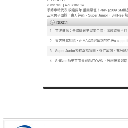
CD ONLY
EP
|
2009/09/18
AVKSG82014
季節專輯代表 睽違兩年 重回樂壇！<br> [2009 SM
三大男子團體：東方神起、Super Junior、SHINee
1
首波推薦：全體師兄弟完美合唱，溫馨歡樂主打《SEA
2
東方神起獨唱，由MAX昌珉填詞的中板a cappella歌
3
Super Junior獨有幸福氛圍，強仁填詞，充分感
4
SHINee師弟首次參與SMTOWN，展現爆發歌