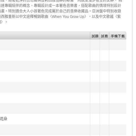
優雅，隨著乾淨的吉他聲與普莉西雅恬靜的歌聲一同感受漫步夜空的安靜。 為
表達專輯陪伴的概念，專輯設計成一本著色音樂書，搭配歌曲的情境特別設計
插畫，特別適合大人小孩著色完成屬於自己的音樂收藏品。亞洲盤中特別收錄
西雅重新以中文詮釋暢銷歌曲〈When You Grow Up〉，以及中文歌謠〈紫
調〉。
女與花朵