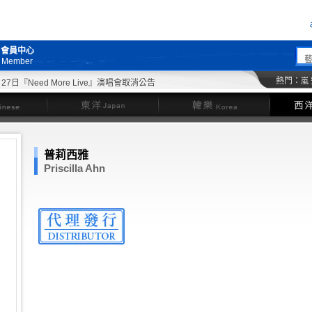
會員中心
Member
熱門：
嵐
『Need More Live』演唱會取消公告
東洋
韓樂
普莉西雅
Priscilla Ahn