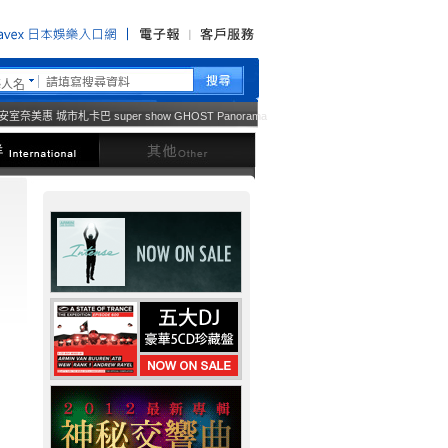
藝人名
安室奈美惠
城市札卡巴
super show
GHOST
Panorama
西洋
其他