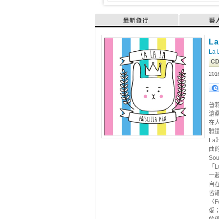
最新發行
藝
L
La 
CD
201
普
滄
在
雅
L
曲
S
「L
一
自在
皆
〈F
愛；