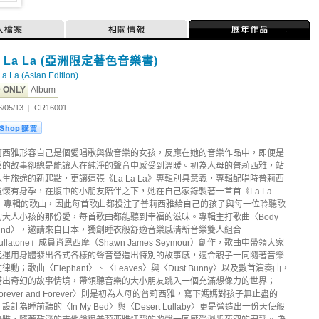
人檔案
相關情報
歷年作品
a La La (亞洲限定著色音樂書)
La La (Asian Edition)
 ONLY
Album
6/05/13
|
CR16001
莉西雅形容自己是個愛唱歌與做音樂的女孩，反應在她的音樂作品中，即便是
桑的故事卻總是能讓人在純淨的聲音中感受到溫暖。初為人母的普莉西雅，站
人生旅途的新起點，更讓這張《La La La》專輯別具意義，專輯配唱時普莉西
還懷有身孕，在腹中的小朋友陪伴之下，她在自己家錄製著一首首《La La
a》專輯的歌曲，因此每首歌曲都投注了普莉西雅給自己的孩子與每一位聆聽歌
的大人小孩的那份愛，每首歌曲都能聽到幸福的滋味。專輯主打歌曲〈Body
ound〉，邀請來自日本，獨創睡衣般舒適音樂感清新音樂雙人組合
ullatone」成員肖恩西摩（Shawn James Seymour）創作，歌曲中帶領大家
起運用身體發出各式各樣的聲音營造出特別的故事感，適合親子一同隨著音樂
律動；歌曲〈Elephant〉、〈Leaves〉與〈Dust Bunny〉以及數首演奏曲，
譜出奇幻的故事情境，帶領聽音樂的大小朋友跳入一個充滿想像力的世界；
orever and Forever〉則是初為人母的普莉西雅，寫下媽媽對孩子無止盡的
設計為睡前聽的〈In My Bed〉與〈Desert Lullaby〉更是營造出一份天使般