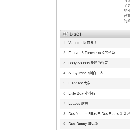
的
了
的
普莉
竹
1
Vampire! 吸血鬼！
2
Forever & Forever 永遠的永遠
3
Body Sounds 身體的聲音
4
All By Myself 獨自一人
5
Elephant 大象
6
Little Boat 小小船
7
Leaves 落葉
8
Des Jeunes Filles Et Des Fleurs 少
9
Dust Bunny 髒兔兔